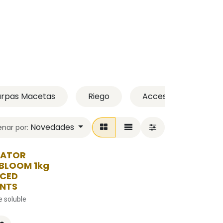
rpas Macetas
Riego
Accesorios
S
Novedades
nar por:
VATOR
 BLOOM 1kg
CED
ENTS
e soluble