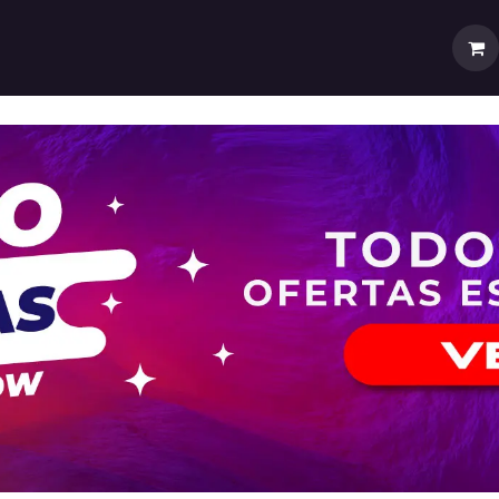
rtas
💼Cuenta Mayorista
🚚Envíos y Despachos
Sobr