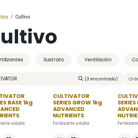
ctos
Cultivo
ultivo
rtilizantes
Sustrato
Ventilación
Ca
(3 encontrado)
Orde
TIVATOR
CULTIVATOR
CULTI
IES BASE 1kg
SERIES GROW 1kg
SERIES
VANCED
ADVANCED
ADVAN
RIENTS
NUTRIENTS
NUTRI
izante soluble
Fertilizante soluble
Fertilizant