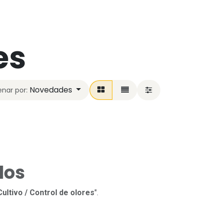
es
Novedades
nar por:
dos
Cultivo / Control de olores
".