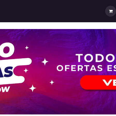
rtas
💼Cuenta Mayorista
🚚Envíos y Despachos
Sobr