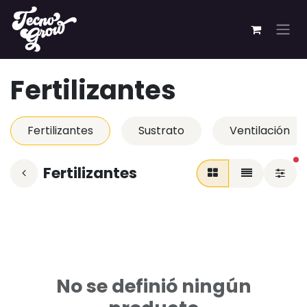
Ir al contenido
Fertilizantes
Fertilizantes
Sustrato
Ventilación
fi
Fertilizantes
No se definió ningún