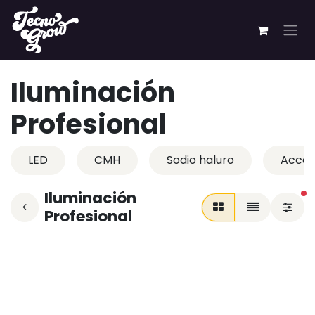
Ir al contenido
Iluminación
Profesional
LED
CMH
Sodio haluro
Acces
Iluminación
fi
Profesional