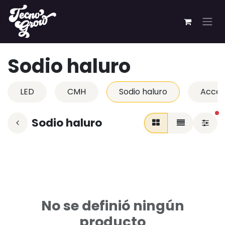
Ir al contenido
Sodio haluro
LED
CMH
Sodio haluro
Acces
fi
Sodio haluro
No se definió ningún
producto