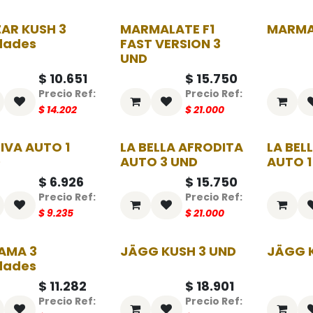
AR KUSH 3
MARMALATE F1
MARMA
-25%
-25%
dades
FAST VERSION 3
UND
$
10.651
$
15.750
$
14.202
$
21.000
DIVA AUTO 1
LA BELLA AFRODITA
LA BEL
-25%
-25%
D
AUTO 3 UND
AUTO 1
$
6.926
$
15.750
$
9.235
$
21.000
AMA 3
JÄGG KUSH 3 UND
JÄGG K
-25%
-25%
dades
$
11.282
$
18.901