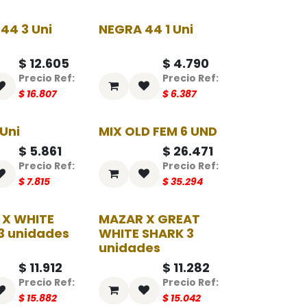
44 3 Uni
NEGRA 44 1 Uni
-25%
-25%
$
12.605
$
4.790
$
16.807
$
6.387
 Uni
MIX OLD FEM 6 UND
-25%
-25%
$
5.861
$
26.471
$
7.815
$
35.294
 X WHITE
MAZAR X GREAT
-25%
-25%
3 unidades
WHITE SHARK 3
unidades
$
11.912
$
11.282
$
15.882
$
15.042