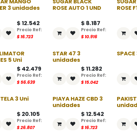
GAR MANGO
SUGAR BLACK
SUGAR
-25%
-25%
ER 3 unidades
ROSE AUTO 1 UND
ROSE F
$
12.542
$
8.187
$
16.723
$
10.916
LIMATOR
STAR 47 3
SPACE 
-25%
-25%
ES 5 Uni
unidades
$
42.479
$
11.282
$
56.639
$
15.042
TELA 3 Uni
PIAYA HAZE CBD 3
PAKIST
-25%
-25%
unidades
unida
$
20.105
$
12.542
$
26.807
$
16.723