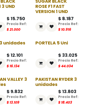
 BLACK
SUGAR BLACK
-25%
-25%
1 3 UND
ROSE F1 FAST
VERSION 1 UND
$
15.750
$
8.187
$
21.000
$
10.916
3 unidades
PORTELA 5 Uni
-25%
-25%
$
12.101
$
33.025
$
16.134
$
44.034
AN VALLEY 3
PAKISTAN RYDER 3
-25%
-25%
des
unidades
$
9.832
$
13.803
$
13.109
$
18.403