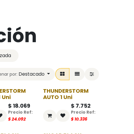
ción
izada
Destacado
nar por:
ERSTORM
THUNDERSTORM
-25%
-25%
 Uni
AUTO 1 Uni
$
18.069
$
7.752
$
24.092
$
10.336