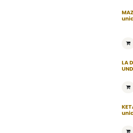
MAZ
uni
LA 
UN
KET
uni