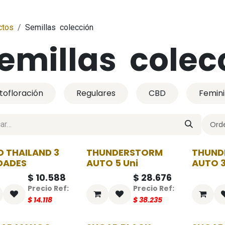
ctos
Semillas colección
emillas colec
tofloración
Regulares
CBD
Femin
Orde
D THAILAND 3
THUNDERSTORM
THUND
-25%
-25%
DADES
AUTO 5 Uni
AUTO 3
$
10.588
$
28.676
$
14.118
$
38.235