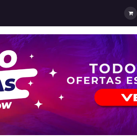
rtas
💼Cuenta Mayorista
🚚Envíos y Despachos
Sobr