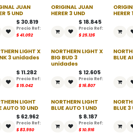
GINAL JUAN
ORIGINAL JUAN
ORIGIN
-25%
-25%
ER 5 UND
HERER 3 UND
HERER 
$
30.819
$
18.845
$
41.092
$
25.126
THERN LIGHT X
NORTHERN LIGHT X
NORTH
-25%
-25%
NK 3 unidades
BIG BUD 3
BLUE A
unidades
$
11.282
$
12.605
$
15.042
$
16.807
THERN LIGHT
NORTHERN LIGHT
NORTH
-25%
-25%
E AUTO 10 UND
BLUE AUTO 1 UND
BLUE 3
$
62.962
$
8.187
$
83.950
$
10.916