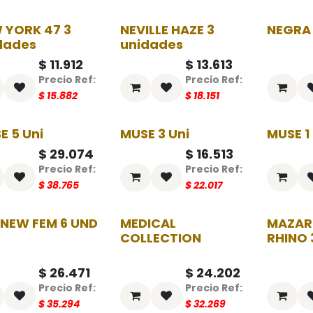
 YORK 47 3
NEVILLE HAZE 3
NEGRA 
-25%
-25%
dades
unidades
$
11.912
$
13.613
$
15.882
$
18.151
E 5 Uni
MUSE 3 Uni
MUSE 1
-25%
-25%
$
29.074
$
16.513
$
38.765
$
22.017
 NEW FEM 6 UND
MEDICAL
MAZAR
-25%
-25%
COLLECTION
RHINO 
$
26.471
$
24.202
$
35.294
$
32.269