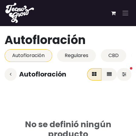
Ir al contenido
Autofloración
Autofloración
Regulares
CBD
fi
Autofloración
No se definió ningún
producto