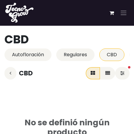
Ir al contenido
CBD
Autofloración
Regulares
CBD
fi
CBD
No se definió ningún
producto