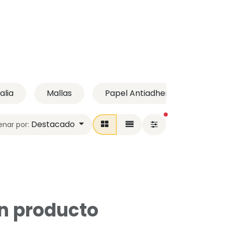
alia
Mallas
Papel Antiadherente
A
filtros activos
Destacado
nar por:
ún producto