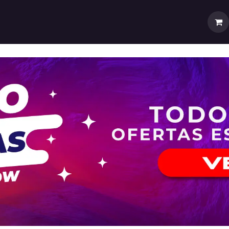
rtas
💼Cuenta Mayorista
🚚Envíos y Despachos
Sobr