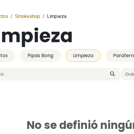
ctos
Smokeshop
Limpieza
impieza
tox
Pipas Bong
Limpieza
Parafern
Orde
No se definió ning