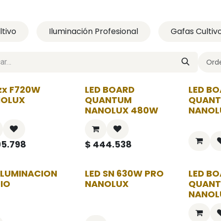
ltivo
Iluminación Profesional
Gafas Cultiv
Orde
zx F720W
LED BOARD
LED B
NOLUX
QUANTUM
QUAN
NANOLUX 480W
NANOL
5.798
$
444.538
 ILUMINACION
LED SN 630W PRO
LED B
IO
NANOLUX
QUAN
NANOL