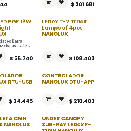
244
$
301.681
LED PGF 18W
LEDex T-2 Track
ight
Lamps of 4pcs
UX
NANOLUX
idades Barra
uz clonadora LED
$
58.740
$
108.403
OLADOR
CONTROLADOR
UX RTU-USB
NANOLUX DTU-APP
$
34.445
$
218.403
LETA CMH
UNDER CANOPY
3K NANOLUX
SUB-RAY LEDex F-
120W NANOLUX