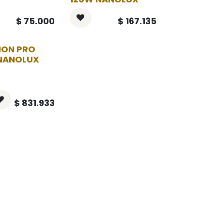
$
75.000
$
167.135
ION PRO
NANOLUX
$
831.933