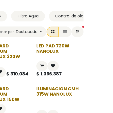
o
Filtro Agua
Control de olores
Sm
filtros activos
Destacado
nar por:
OARD
LED PAD 720W
TUM
NANOLUX
UX 320W
$
310.084
$
1.066.387
OARD
ILUMINACION CMH
TUM
315W NANOLUX
UX 150W