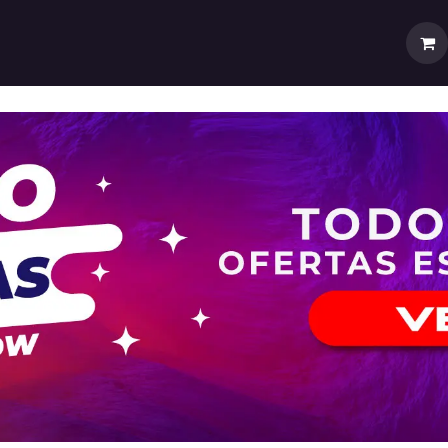
rtas
💼Cuenta Mayorista
🚚Envíos y Despachos
Sobr