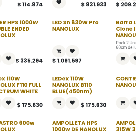
$
114.874
$
831.933
$
209.
ER HPS 1000W
LED Sn 830W Pro
Barra 
BLE ENDED
NANOLUX
Clone l
NOLUX
NANOL
Pack 2 Un
60cm de l
$
335.294
$
1.091.597
ex 110W
LEDex 110W
CONTR
OLUX F110 FULL
NANOLUX B110
NANOL
CTRUM WHITE
BLUE(450nm)
$
175.630
$
175.630
ASTRO 600w
AMPOLLETA HPS
AMPOL
NOLUX
1000w DE NANOLUX
315W 