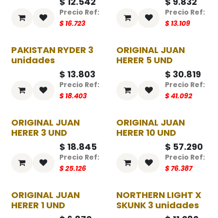
$
12.542
$
9.832
$
16.723
$
13.109
PAKISTAN RYDER 3
ORIGINAL JUAN
-25%
-25%
unidades
HERER 5 UND
$
13.803
$
30.819
$
18.403
$
41.092
ORIGINAL JUAN
ORIGINAL JUAN
-25%
-25%
HERER 3 UND
HERER 10 UND
$
18.845
$
57.290
$
25.126
$
76.387
ORIGINAL JUAN
NORTHERN LIGHT X
-25%
-25%
HERER 1 UND
SKUNK 3 unidades