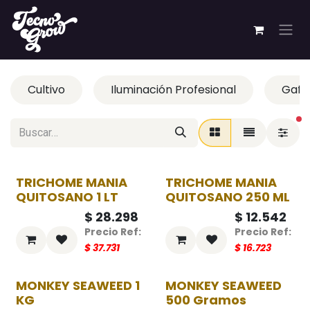
Ir al contenido
Cultivo
Iluminación Profesional
Gafas
fi
TRICHOME MANIA
TRICHOME MANIA
-25%
-25%
QUITOSANO 1 LT
QUITOSANO 250 ML
$
28.298
$
12.542
$
37.731
$
16.723
MONKEY SEAWEED 1
MONKEY SEAWEED
-25%
-25%
KG
500 Gramos