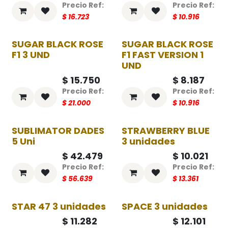
$
16.723
$
10.916
SUGAR BLACK ROSE
SUGAR BLACK ROSE
-25%
-25%
F1 3 UND
F1 FAST VERSION 1
UND
$
15.750
$
8.187
$
21.000
$
10.916
SUBLIMATOR DADES
STRAWBERRY BLUE
-25%
-25%
5 Uni
3 unidades
$
42.479
$
10.021
$
56.639
$
13.361
STAR 47 3 unidades
SPACE 3 unidades
-25%
-25%
$
11.282
$
12.101