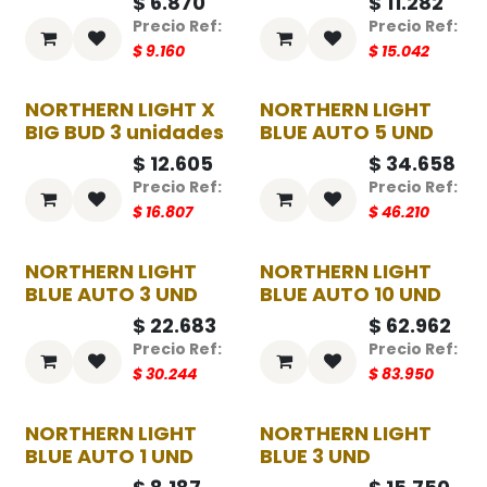
$
6.870
$
11.282
$
9.160
$
15.042
NORTHERN LIGHT X
NORTHERN LIGHT
-25%
-25%
BIG BUD 3 unidades
BLUE AUTO 5 UND
$
12.605
$
34.658
$
16.807
$
46.210
NORTHERN LIGHT
NORTHERN LIGHT
-25%
-25%
BLUE AUTO 3 UND
BLUE AUTO 10 UND
$
22.683
$
62.962
$
30.244
$
83.950
NORTHERN LIGHT
NORTHERN LIGHT
-25%
-25%
BLUE AUTO 1 UND
BLUE 3 UND