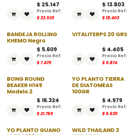
$
25.147
$
13.803
$
33.529
$
18.403
BANDEJA ROLLING
VITALITERPS 20 GRS
-25%
-25%
KHEMO Negro
$
5.609
$
4.405
$
7.479
$
5.874
BONG ROUND
YO PLANTO TIERRA
-25%
-25%
BEAKER H149
DE DIATOMEAS
Modelo 2
100GR
$
16.324
$
4.979
$
21.765
$
6.639
YO PLANTO GUANO
WILD THAILAND 3
-25%
-25%