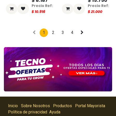
$
8.187
$
15.750
$
10.916
$
21.000
1
2
3
4
Inicio
Sobre Nosotros
Productos
Portal Mayorista
Política de privacidad
Ayuda