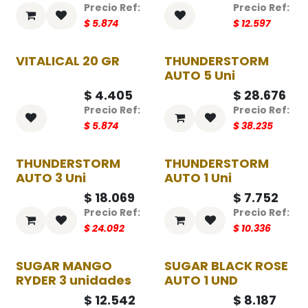
$
5.874
$
12.597
VITALICAL 20 GR
THUNDERSTORM
-25%
-25%
AUTO 5 Uni
$
4.405
$
28.676
$
5.874
$
38.235
THUNDERSTORM
THUNDERSTORM
-25%
-25%
AUTO 3 Uni
AUTO 1 Uni
$
18.069
$
7.752
$
24.092
$
10.336
SUGAR MANGO
SUGAR BLACK ROSE
-25%
-25%
RYDER 3 unidades
AUTO 1 UND
$
12.542
$
8.187