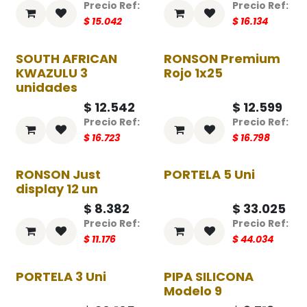
$
15.042
$
16.134
SOUTH AFRICAN
RONSON Premium
-25%
-25%
KWAZULU 3
Rojo 1x25
unidades
$
12.542
$
12.599
$
16.723
$
16.798
RONSON Just
PORTELA 5 Uni
-25%
-25%
display 12 un
$
8.382
$
33.025
$
11.176
$
44.034
PORTELA 3 Uni
PIPA SILICONA
-25%
-25%
Modelo 9