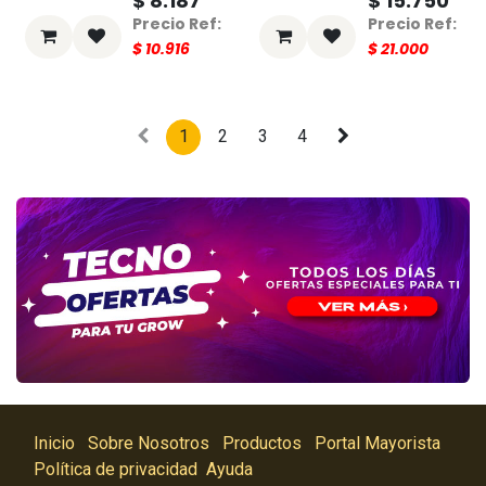
$
8.187
$
15.750
$
10.916
$
21.000
1
2
3
4
Inicio
Sobre Nosotros
Productos
Portal Mayorista
Política de privacidad
Ayuda