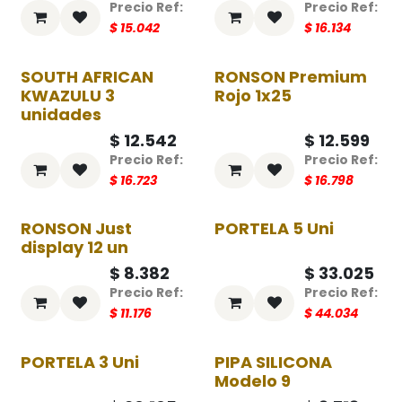
$
15.042
$
16.134
SOUTH AFRICAN
RONSON Premium
-25%
-25%
KWAZULU 3
Rojo 1x25
unidades
$
12.542
$
12.599
$
16.723
$
16.798
RONSON Just
PORTELA 5 Uni
-25%
-25%
display 12 un
$
8.382
$
33.025
$
11.176
$
44.034
PORTELA 3 Uni
PIPA SILICONA
-25%
-25%
Modelo 9