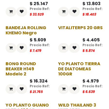
$
25.147
$
13.803
$
33.529
$
18.403
BANDEJA ROLLING
VITALITERPS 20 GRS
-25%
-25%
KHEMO Negro
$
5.609
$
4.405
$
7.479
$
5.874
BONG ROUND
YO PLANTO TIERRA
-25%
-25%
BEAKER H149
DE DIATOMEAS
Modelo 2
100GR
$
16.324
$
4.979
$
21.765
$
6.639
YO PLANTO GUANO
WILD THAILAND 3
-25%
-25%