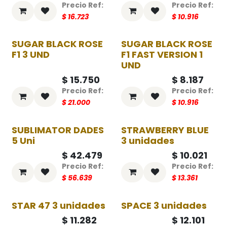
$
16.723
$
10.916
SUGAR BLACK ROSE
SUGAR BLACK ROSE
-25%
-25%
F1 3 UND
F1 FAST VERSION 1
UND
$
15.750
$
8.187
$
21.000
$
10.916
SUBLIMATOR DADES
STRAWBERRY BLUE
-25%
-25%
5 Uni
3 unidades
$
42.479
$
10.021
$
56.639
$
13.361
STAR 47 3 unidades
SPACE 3 unidades
-25%
-25%
$
11.282
$
12.101