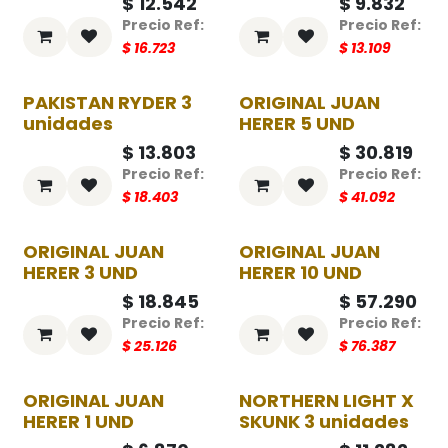
$
12.542
$
9.832
$
16.723
$
13.109
PAKISTAN RYDER 3
ORIGINAL JUAN
-25%
-25%
unidades
HERER 5 UND
$
13.803
$
30.819
$
18.403
$
41.092
ORIGINAL JUAN
ORIGINAL JUAN
-25%
-25%
HERER 3 UND
HERER 10 UND
$
18.845
$
57.290
$
25.126
$
76.387
ORIGINAL JUAN
NORTHERN LIGHT X
-25%
-25%
HERER 1 UND
SKUNK 3 unidades