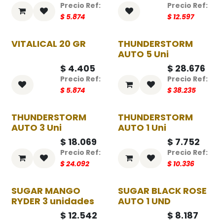
$
5.874
$
12.597
VITALICAL 20 GR
THUNDERSTORM
-25%
-25%
AUTO 5 Uni
$
4.405
$
28.676
$
5.874
$
38.235
THUNDERSTORM
THUNDERSTORM
-25%
-25%
AUTO 3 Uni
AUTO 1 Uni
$
18.069
$
7.752
$
24.092
$
10.336
SUGAR MANGO
SUGAR BLACK ROSE
-25%
-25%
RYDER 3 unidades
AUTO 1 UND
$
12.542
$
8.187