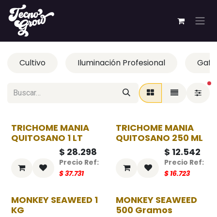
Ir al contenido
Cultivo
Iluminación Profesional
Gafas
fi
TRICHOME MANIA
TRICHOME MANIA
-25%
-25%
QUITOSANO 1 LT
QUITOSANO 250 ML
$
28.298
$
12.542
$
37.731
$
16.723
MONKEY SEAWEED 1
MONKEY SEAWEED
-25%
-25%
KG
500 Gramos