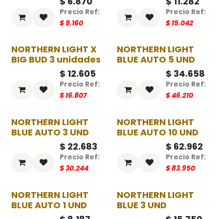
$
6.870
$
11.282
$
9.160
$
15.042
NORTHERN LIGHT X
NORTHERN LIGHT
-25%
-25%
BIG BUD 3 unidades
BLUE AUTO 5 UND
$
12.605
$
34.658
$
16.807
$
46.210
NORTHERN LIGHT
NORTHERN LIGHT
-25%
-25%
BLUE AUTO 3 UND
BLUE AUTO 10 UND
$
22.683
$
62.962
$
30.244
$
83.950
NORTHERN LIGHT
NORTHERN LIGHT
-25%
-25%
BLUE AUTO 1 UND
BLUE 3 UND