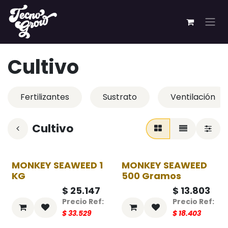
Ir al contenido
Cultivo
Fertilizantes
Sustrato
Ventilación
Cultivo
MONKEY SEAWEED 1
MONKEY SEAWEED
-25%
-25%
KG
500 Gramos
$
25.147
$
13.803
$
33.529
$
18.403