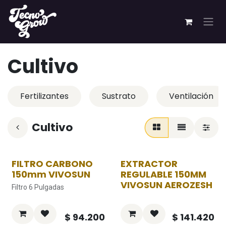
Ir al contenido
Cultivo
Fertilizantes
Sustrato
Ventilación
Cultivo
FILTRO CARBONO
EXTRACTOR
150mm VIVOSUN
REGULABLE 150MM
VIVOSUN AEROZESH
Filtro 6 Pulgadas
$
94.200
$
141.420