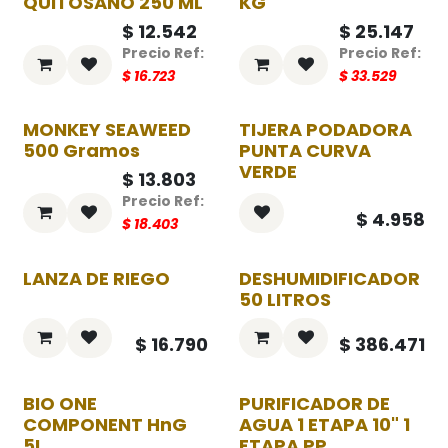
QUITOSANO 250 ML
KG
$
12.542
$
25.147
$
16.723
$
33.529
MONKEY SEAWEED
TIJERA PODADORA
-25%
500 Gramos
PUNTA CURVA
VERDE
$
13.803
$
4.958
$
18.403
LANZA DE RIEGO
DESHUMIDIFICADOR
50 LITROS
$
16.790
$
386.471
BIO ONE
PURIFICADOR DE
COMPONENT HnG
AGUA 1 ETAPA 10" 1
5L
ETAPA PP