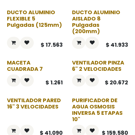
DUCTO ALUMINIO
DUCTO ALUMINIO
FLEXIBLE 5
AISLADO 8
Pulgadas (125mm)
Pulgadas
(200mm)
$
17.563
$
41.933
MACETA
VENTILADOR PINZA
CUADRADA 7
6" 2 VELOCIDADES
$
1.261
$
20.672
VENTILADOR PARED
PURIFICADOR DE
16" 3 VELOCIDADES
AGUA OSMOSIS
INVERSA 5 ETAPAS
10"
$
41.090
$
159.580