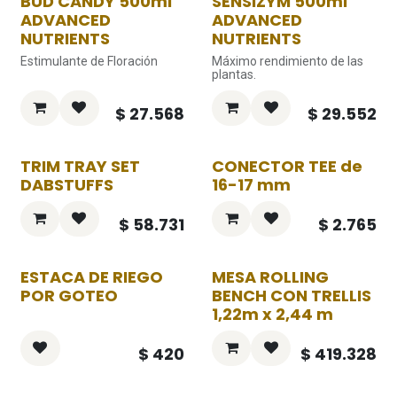
BUD CANDY 500ml
SENSIZYM 500ml
ADVANCED
ADVANCED
NUTRIENTS
NUTRIENTS
Estimulante de Floración
Máximo rendimiento de las
plantas.
$
27.568
$
29.552
TRIM TRAY SET
CONECTOR TEE de
DABSTUFFS
16-17 mm
$
58.731
$
2.765
ESTACA DE RIEGO
MESA ROLLING
POR GOTEO
BENCH CON TRELLIS
1,22m x 2,44 m
$
420
$
419.328