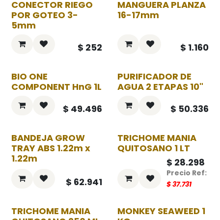
CONECTOR RIEGO
MANGUERA PLANZA
POR GOTEO 3-
16-17mm
5mm
$
252
$
1.160
BIO ONE
PURIFICADOR DE
COMPONENT HnG 1L
AGUA 2 ETAPAS 10"
$
49.496
$
50.336
BANDEJA GROW
TRICHOME MANIA
-25%
TRAY ABS 1.22m x
QUITOSANO 1 LT
1.22m
$
28.298
$
62.941
$
37.731
TRICHOME MANIA
MONKEY SEAWEED 1
-25%
-25%