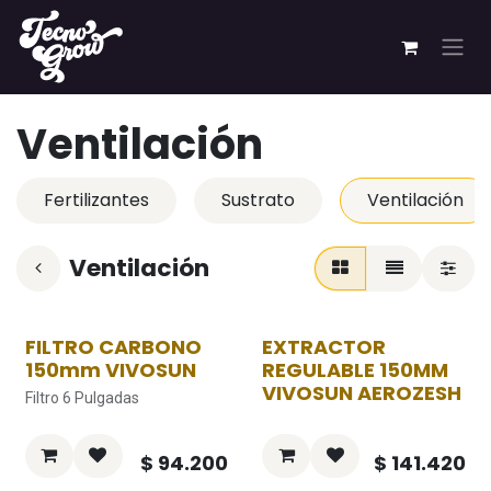
Ir al contenido
Ventilación
Fertilizantes
Sustrato
Ventilación
Ventilación
FILTRO CARBONO
EXTRACTOR
150mm VIVOSUN
REGULABLE 150MM
VIVOSUN AEROZESH
Filtro 6 Pulgadas
$
94.200
$
141.420