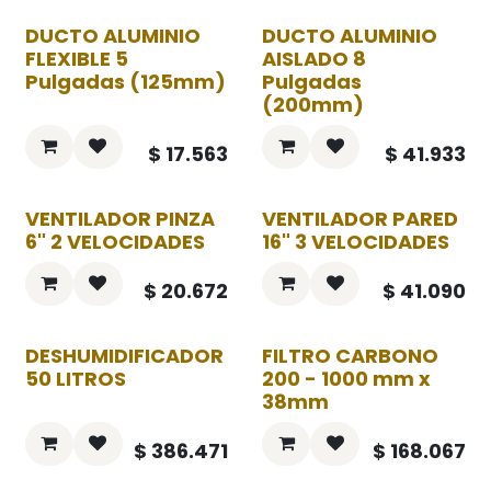
DUCTO ALUMINIO
DUCTO ALUMINIO
FLEXIBLE 5
AISLADO 8
Pulgadas (125mm)
Pulgadas
(200mm)
$
17.563
$
41.933
VENTILADOR PINZA
VENTILADOR PARED
6" 2 VELOCIDADES
16" 3 VELOCIDADES
$
20.672
$
41.090
DESHUMIDIFICADOR
FILTRO CARBONO
50 LITROS
200 - 1000 mm x
38mm
$
386.471
$
168.067