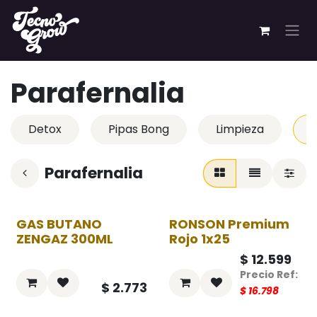
Ir al contenido
Parafernalia
Detox
Pipas Bong
Limpieza
P
Parafernalia
GAS BUTANO
RONSON Premium
-25%
ZENGAZ 300ML
Rojo 1x25
$
12.599
$
2.773
$
16.798