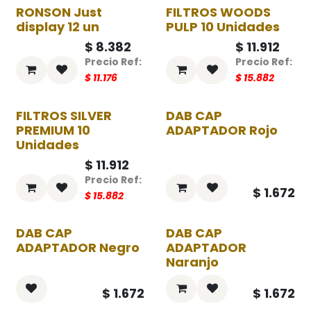
RONSON Just
FILTROS WOODS
-25%
-25%
display 12 un
PULP 10 Unidades
$
8.382
$
11.912
$
11.176
$
15.882
FILTROS SILVER
DAB CAP
-25%
PREMIUM 10
ADAPTADOR Rojo
Unidades
$
11.912
$
1.672
$
15.882
DAB CAP
DAB CAP
ADAPTADOR Negro
ADAPTADOR
Naranjo
$
1.672
$
1.672