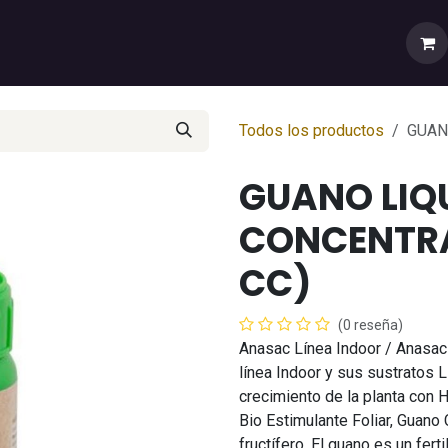
rtas
💼Cuenta Mayorista
🚚Envíos y Despachos
Sobr
Todos los productos
GUAN
GUANO LIQ
CONCENTRA
CC)
(0 reseña)
Anasac Línea Indoor / Anasac
línea Indoor y sus sustratos L
crecimiento de la planta con 
Bio Estimulante Foliar, Guano
fructífero. El guano es un fer