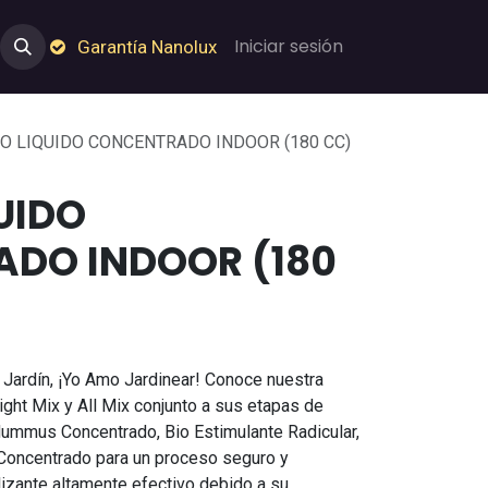
e Nosotros
Empleos
Garantía de Nanolux
Iniciar sesión
Garantía Nanolux
O LIQUIDO CONCENTRADO INDOOR (180 CC)
UIDO
DO INDOOR (180
 Jardín, ¡Yo Amo Jardinear! Conoce nuestra
ight Mix y All Mix conjunto a sus etapas de
Hummus Concentrado, Bio Estimulante Radicular,
 Concentrado para un proceso seguro y
tilizante altamente efectivo debido a su