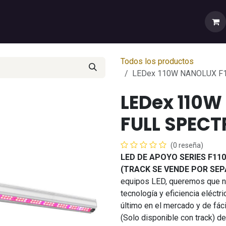
rtas
💼Cuenta Mayorista
🚚Envíos y Despachos
Sobr
Todos los productos
LEDex 110W NANOLUX F
LEDex 110W
FULL SPEC
(0 reseña)
LED DE APOYO SERIES F11
(TRACK SE VENDE POR SE
equipos LED, queremos que nu
tecnología y eficiencia eléct
último en el mercado y de fác
(Solo disponible con track) d