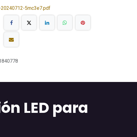
-20240712-5mc3e7.pdf
1840778
ón LED para