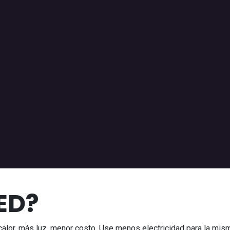
ED?
 calor, más luz, menor costo. Use menos electricidad para la mis