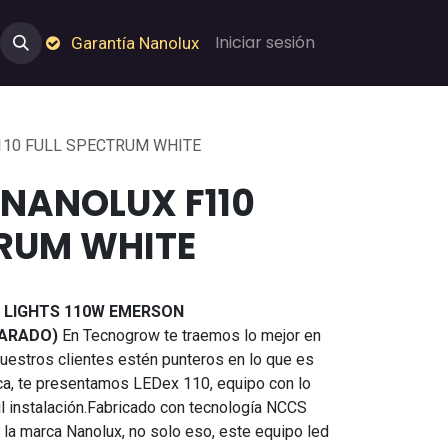
e Nosotros
Empleos
Garantía de Nanolux
Iniciar sesión
Garantía Nanolux
110 FULL SPECTRUM WHITE
 NANOLUX F110
TRUM WHITE
0 LIGHTS 110W EMERSON
PARADO)
En Tecnogrow te traemos lo mejor en
estros clientes estén punteros en lo que es
rica, te presentamos LEDex 110, equipo con lo
il instalación.Fabricado con tecnología NCCS
e la marca Nanolux, no solo eso, este equipo led