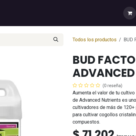
rtas
💼Cuenta Mayorista
🚚Envíos y Despachos
Sobr
Todos los productos
BUD 
BUD FACTO
ADVANCED 
(0 reseña)
Aumenta el valor de tu cultivo
de Advanced Nutrients es uno 
cultivadores de más de 120+ 
para cultivar cogollos cristal
compuestos.
$
71.202