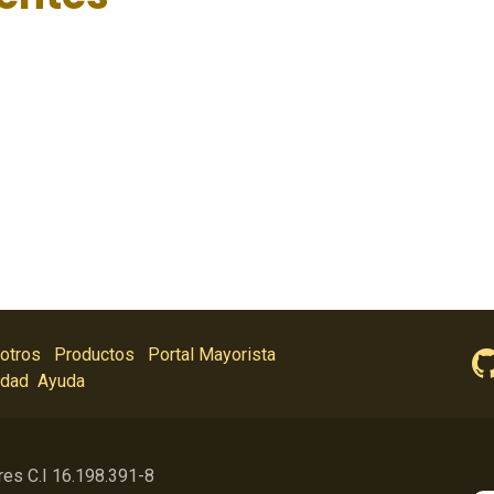
otros
Productos
Portal Mayorista
idad
Ayuda
res C.I 16.198.391-8