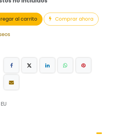
tos no incluidos
regar al carrito
Comprar ahora
eseos
3EU