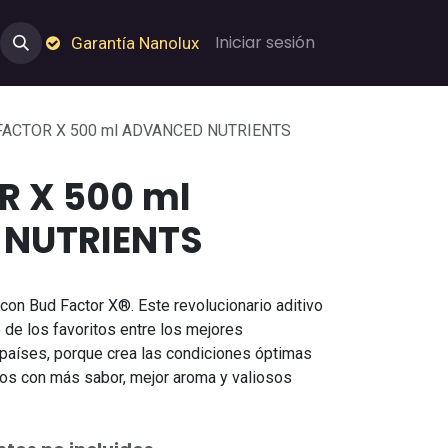
e Nosotros
Empleos
Garantía de Nanolux
Iniciar sesión
Garantía Nanolux
FACTOR X 500 ml ADVANCED NUTRIENTS
R X 500 ml
NUTRIENTS
 con Bud Factor X®. Este revolucionario aditivo
de los favoritos entre los mejores
países, porque crea las condiciones óptimas
inos con más sabor, mejor aroma y valiosos