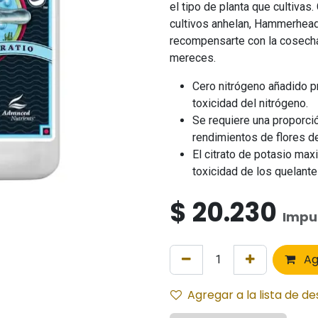
el tipo de planta que cultivas
cultivos anhelan, Hammerhead 
recompensarte con la cosecha
mereces.
Cero nitrógeno añadido pr
toxicidad del nitrógeno.
Se requiere una proporci
rendimientos de flores d
El citrato de potasio max
toxicidad de los quelant
$
20.230
Impue
Ag
Agregar a la lista de d