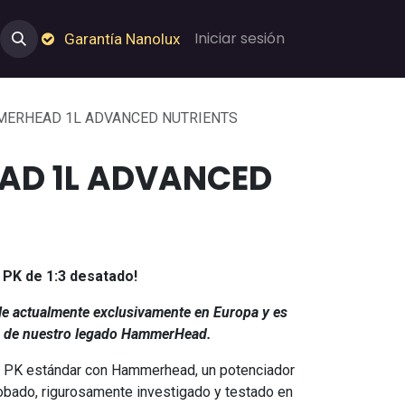
e Nosotros
Empleos
Garantía de Nanolux
Iniciar sesión
Garantía Nanolux
ERHEAD 1L ADVANCED NUTRIENTS
D 1L ADVANCED
 PK de 1:3 desatado!
ble actualmente exclusivamente en Europa y es
a de nuestro legado HammerHead.
r PK estándar con Hammerhead, un potenciador
obado, rigurosamente investigado y testado en