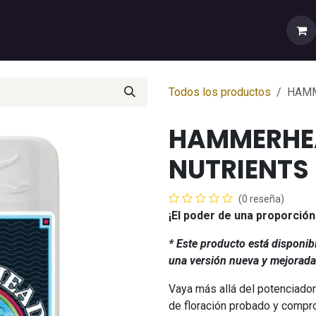
rtas
💼Cuenta Mayorista
🚚Envíos y Despachos
Sobr
Todos los productos
HAMM
HAMMERHEA
NUTRIENTS
(0 reseña)
¡El poder de una proporción
* Este producto está disponi
una versión nueva y mejorad
Vaya más allá del potenciado
de floración probado y compr