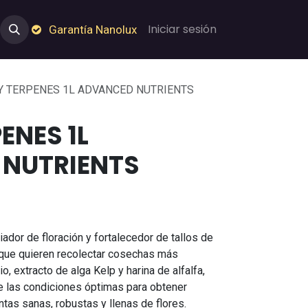
e Nosotros
Empleos
Garantía de Nanolux
Iniciar sesión
Garantía Nanolux
Y TERPENES 1L ADVANCED NUTRIENTS
ENES 1L
NUTRIENTS
ador de floración y fortalecedor de tallos de
 que quieren recolectar cosechas más
, extracto de alga Kelp y harina de alfalfa,
e las condiciones óptimas para obtener
as sanas, robustas y llenas de flores.