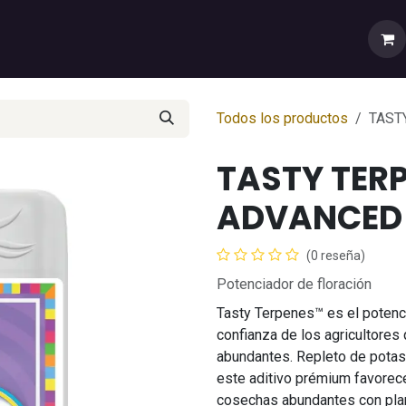
rtas
💼Cuenta Mayorista
🚚Envíos y Despachos
Sobr
Todos los productos
TAST
TASTY TERP
ADVANCED 
(0 reseña)
Potenciador de floración
Tasty Terpenes™ es el potenci
confianza de los agricultores
abundantes. Repleto de potasio
este aditivo prémium favorec
cosechas abundantes con plant