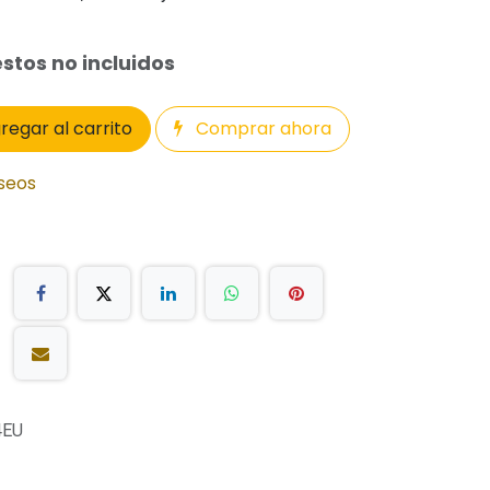
stos no incluidos
regar al carrito
Comprar ahora
eseos
4EU