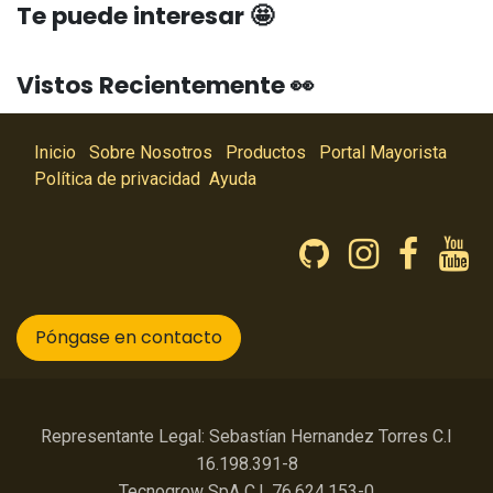
Te puede interesar 🤩
Vistos Recientemente 👀
Inicio
Sobre Nosotros
Productos
Portal Mayorista
Política de privacidad
Ayuda
Póngase en contacto
Representante Legal: Sebastían Hernandez Torres C.I
16.198.391-8
Tecnogrow SpA C.I. 76.624.153-0