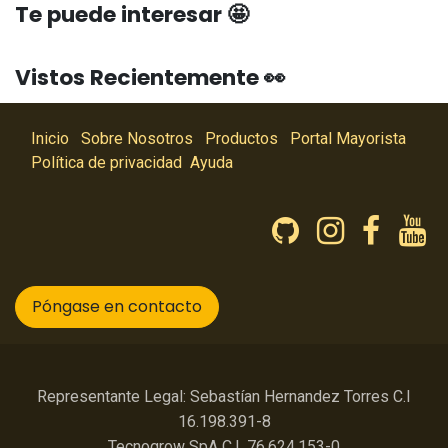
Te puede interesar 🤩
Vistos Recientemente 👀
Inicio
Sobre Nosotros
Productos
Portal Mayorista
Política de privacidad
Ayuda
Póngase en contacto
Representante Legal: Sebastían Hernandez Torres C.I
16.198.391-8
Tecnogrow SpA C.I. 76.624.153-0