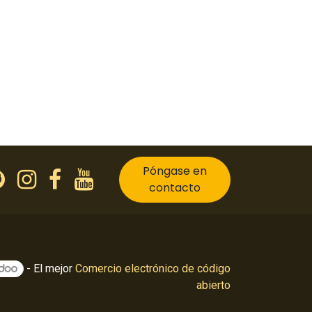
Póngase en
contacto
- El mejor
Comercio electrónico de código
abierto