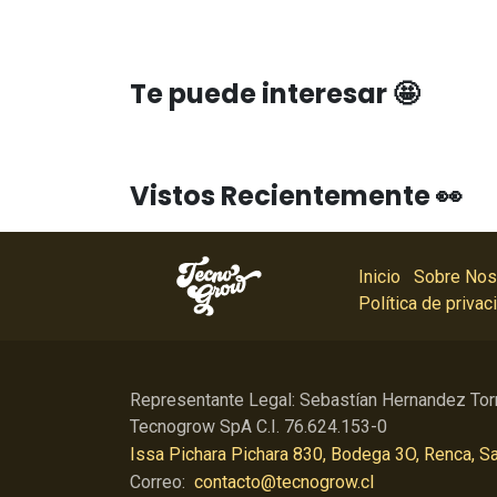
Te puede interesar 🤩
Vistos Recientemente 👀
Inicio
Sobre Nos
Política de privac
Representante Legal: Sebastían Hernandez Tor
Tecnogrow SpA C.I. 76.624.153-0
Issa Pichara Pichara 830, Bodega 3O, Renca, Sa
Correo:
contacto@tecnogrow.cl