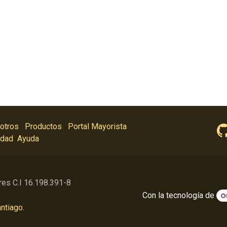
otros
Productos
Portal Mayorista
idad
Ayuda
res C.I 16.198.391-8
Con la tecnología de
ntiago.