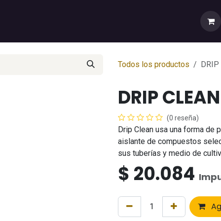
rtas
💼Cuenta Mayorista
🚚Envíos y Despachos
Sobr
Todos los productos
DRIP
DRIP CLEAN
(0 reseña)
Drip Clean usa una forma de p
aislante de compuestos selec
sus tuberías y medio de cultiv
$
20.084
Impu
Ag