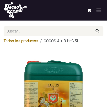
Ir al contenido
Todos los productos
COCOS A + B HnG 5L