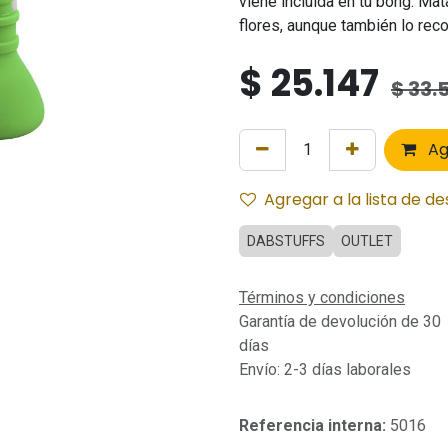
viene incluida en tu bong. Mat
flores, aunque también lo re
$
25.147
$
33.
Ag
Agregar a la lista de d
DABSTUFFS
OUTLET
Términos y condiciones
Garantía de devolución de 30
días
Envío: 2-3 días laborales
Referencia interna:
5016