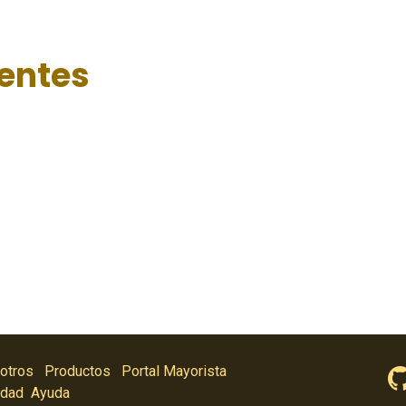
ientes
otros
Productos
Portal Mayorista
idad
Ayuda