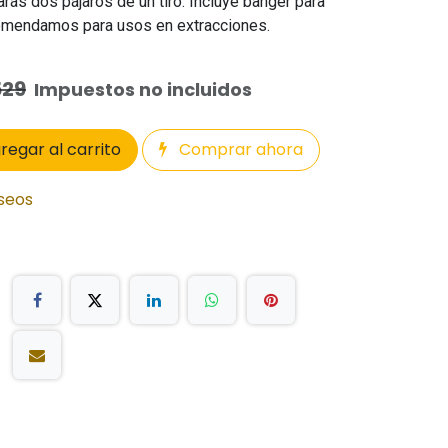
arás dos pájaros de un tiro. Incluye banger para
comendamos para usos en extracciones.
529
Impuestos no incluidos
regar al carrito
Comprar ahora
eseos