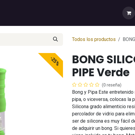
rtas
💼Cuenta Mayorista
🚚Envíos y Despachos
Sobr
Todos los productos
BONG
BONG SILI
-25%
PIPE Verde
(0 reseña)
Bong y Pipa Este entretenido
pipa, o viceversa, colocas la 
Silicona grado alimenticio res
percolador de vidrio para eli
ser de silicona es muy fácil 
de adquirir un bong. Si quiere