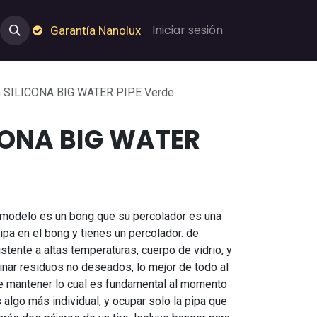
e Nosotros
Empleos
Garantía de Nanolux
Iniciar sesión
Garantía Nanolux
 SILICONA BIG WATER PIPE Verde
CONA BIG WATER
 modelo es un bong que su percolador es una
pipa en el bong y tienes un percolador. de
istente a altas temperaturas, cuerpo de vidrio, y
minar residuos no deseados, lo mejor de todo al
de mantener lo cual es fundamental al momento
s algo más individual, y ocupar solo la pipa que