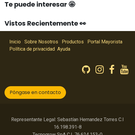
Te puede interesar 🤩
Vistos Recientemente 👀
Inicio
Sobre Nosotros
Productos
Portal Mayorista
Política de privacidad
Ayuda
Póngase en contacto
Representante Legal: Sebastían Hernandez Torres C.I
16.198.391-8
Tecnogrow SpA C.I. 76.624.153-0