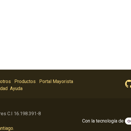
otros
Productos
Portal Mayorista
idad
Ayuda
res C.I 16.198.391-8
Con la tecnología de
ntiago.