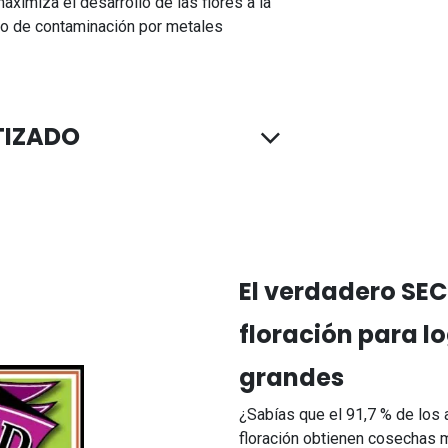
aximiza el desarrollo de las flores a la
go de contaminación por metales
TIZADO
El verdadero SEC
floración para 
grandes
¿Sabías que el 91,7 % de los 
floración obtienen cosechas 