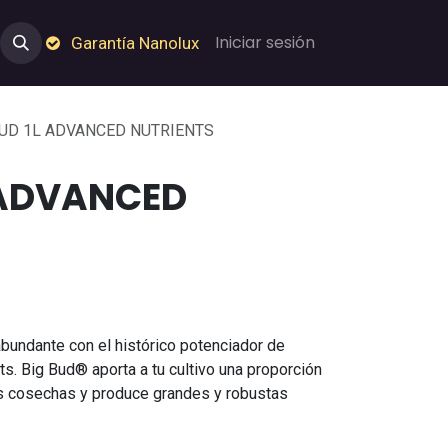
e Nosotros
Empleos
Garantía de Nanolux
Iniciar sesión
Garantía Nanolux
BUD 1L ADVANCED NUTRIENTS
 ADVANCED
bundante con el histórico potenciador de
ts. Big Bud® aporta a tu cultivo una proporción
s cosechas y produce grandes y robustas