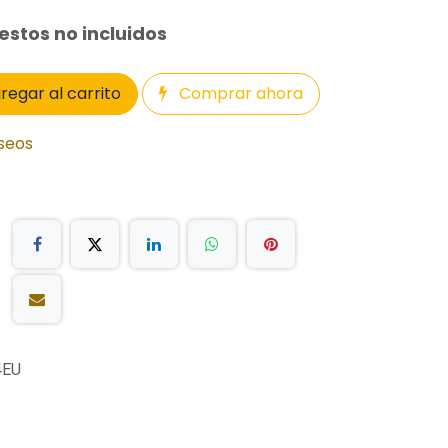
stos no incluidos
regar al carrito
Comprar ahora
eseos
4EU