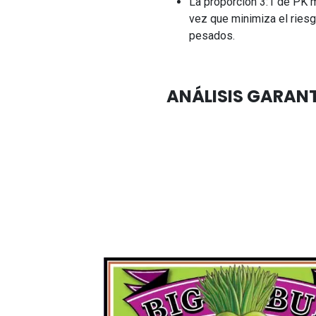
La proporción 3:1 de PK m
vez que minimiza el ries
pesados.
ANÁLISIS GARAN