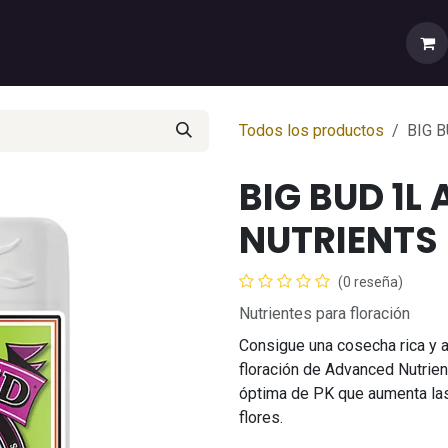
rtas
💼Cuenta Mayorista
🚚Envíos y Despachos
Sobr
Todos los productos
BIG 
BIG BUD 1L
NUTRIENTS
(0 reseña)
Nutrientes para floración
Consigue una cosecha rica y a
floración de Advanced Nutrien
óptima de PK que aumenta la
flores.