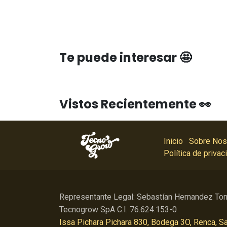
Te puede interesar 🤩
Vistos Recientemente 👀
Inicio
Sobre Nos
Política de privac
Representante Legal: Sebastían Hernandez Tor
Tecnogrow SpA C.I. 76.624.153-0
Issa Pichara Pichara 830, Bodega 3O, Renca, Sa