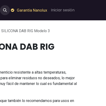
e Nosotros
Empleos
Garantía de Nanolux
Iniciar sesión
Garantía Nanolux
 SILICONA DAB RIG Modelo 3
CONA DAB RIG
menticio resistente a altas temperaturas,
r para eliminar residuos no deseados, lo mejor
muy fácil de mantener lo cual es fundamental al
aunque también lo recomendamos para usos en