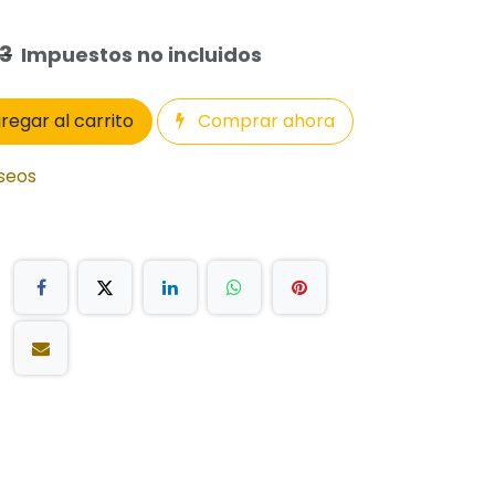
63
Impuestos no incluidos
regar al carrito
Comprar ahora
eseos