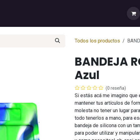
rtas
💼Cuenta Mayorista
🚚Envíos y Despachos
Sobr
Todos los productos
BAND
BANDEJA R
Azul
(0 reseña)
Si estás acá me imagino que 
mantener tus artículos de fo
molesta no tener un lugar par
todo tenerlos a mano, para e
bandeja de silicona con un t
para poder utilizar y manipula