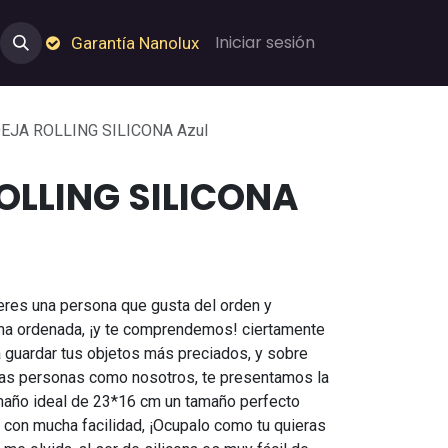
e Nosotros
Empleos
Garantía de Nanolux
Iniciar sesión
Garantía Nanolux
EJA ROLLING SILICONA Azul
OLLING SILICONA
eres una persona que gusta del orden y
rma ordenada, ¡y te comprendemos! ciertamente
a guardar tus objetos más preciados, y sobre
sas personas como nosotros, te presentamos la
amaño ideal de 23*16 cm un tamaño perfecto
r con mucha facilidad, ¡Ocupalo como tu quieras