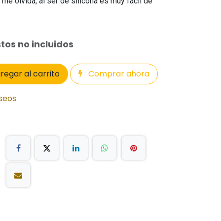
me olvida, al ser de silicona es muy fácil de
tos no incluidos
regar al carrito
Comprar ahora
eseos