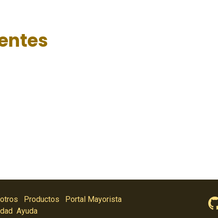
ientes
otros
Productos
Portal Mayorista
idad
Ayuda