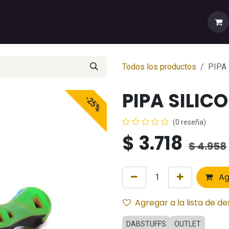
rtas
💼Cuenta Mayorista
🚚Envíos y Despachos
Sobr
Todos los productos
PIPA
PIPA SILIC
-25%
(0 reseña)
$
3.718
$
4.958
Ag
Agregar a la lista de d
DABSTUFFS
OUTLET