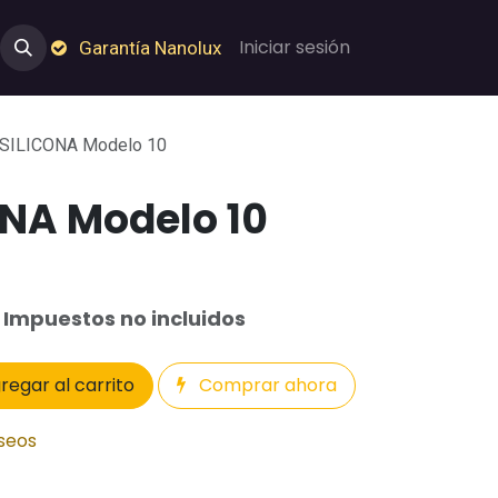
e Nosotros
Empleos
Garantía de Nanolux
Iniciar sesión
Garantía Nanolux
 SILICONA Modelo 10
ONA Modelo 10
Impuestos no incluidos
regar al carrito
Comprar ahora
eseos