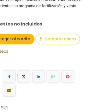
ients a tu programa de fertilización y verás
estos no incluidos
regar al carrito
Comprar ahora
eseos
3EUR