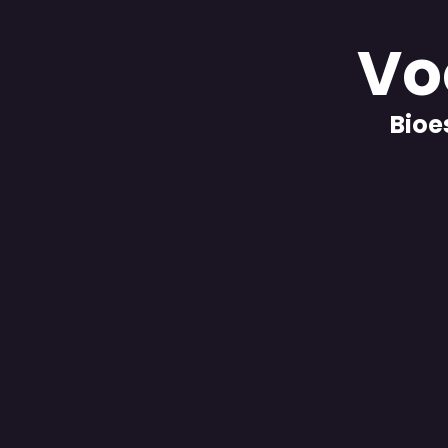
Vo
Bioe