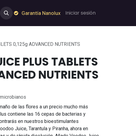
e Nosotros
Empleos
Garantía de Nanolux
Iniciar sesión
Garantía Nanolux
LETS 0,125g ADVANCED NUTRIENTS
ICE PLUS TABLETS
VANCED NUTRIENTS
 microbianos
amaño de las flores a un precio mucho más
s contiene las 16 cepas de bacterias y
ntrarás en nuestros bioestimulantes
oodoo Juice, Tarantula y Piranha, ahora en
tas y de rápida disolución. Añade Voodoo Juice