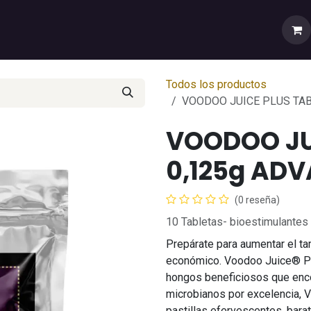
rtas
💼Cuenta Mayorista
🚚Envíos y Despachos
Sobr
Todos los productos
VOODOO JUICE PLUS TAB
VOODOO JU
0,125g AD
(0 reseña)
10 Tabletas- bioestimulantes
Prepárate para aumentar el t
económico. Voodoo Juice® Plu
hongos beneficiosos que enco
microbianos por excelencia, V
pastillas efervescentes, bara