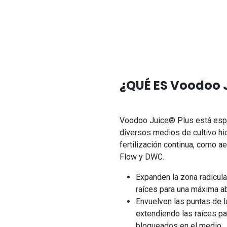
¿QUÉ ES Voodoo J
Voodoo Juice® Plus está esp
diversos medios de cultivo h
fertilización continua, como a
Flow y DWC.
Expanden la zona radicul
raíces para una máxima ab
Envuelven las puntas de l
extendiendo las raíces par
bloqueados en el medio.