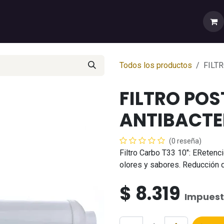
rtas
💼Cuenta Mayorista
🚚Envíos y Despachos
Sobr
Todos los productos
FILT
FILTRO POS
ANTIBACTE
(0 reseña)
Filtro Carbo T33 10": ERetenc
olores y sabores. Reducción 
$
8.319
Impuest