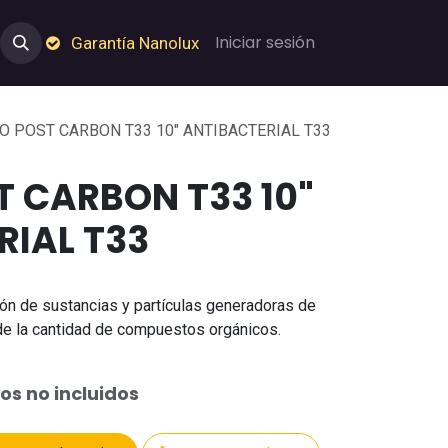
e Nosotros
Empleos
Garantía de Nanolux
Iniciar sesión
Garantía Nanolux
RO POST CARBON T33 10" ANTIBACTERIAL T33
T CARBON T33 10"
RIAL T33
ión de sustancias y partículas generadoras de
de la cantidad de compuestos orgánicos.
os no incluidos