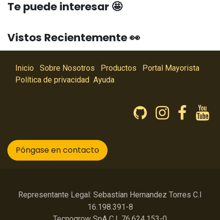
Te puede interesar 🤩
Vistos Recientemente 👀
Inicio
Sobre Nosotros
Productos
Portal Mayorista
Política de privacidad
Ayuda
Póngase en contacto
Representante Legal: Sebastían Hernandez Torres C.I
16.198.391-8
Tecnogrow SpA C.I. 76.624.153-0