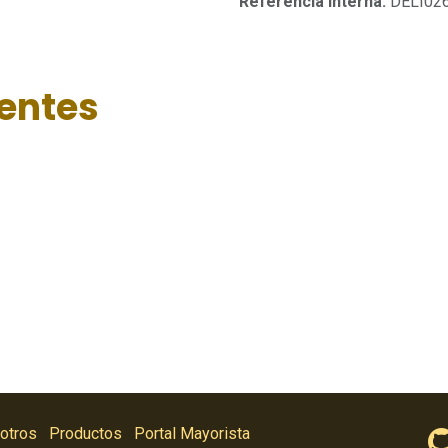
Referencia interna:
DELI02
ientes
otros
Productos
Portal Mayorista