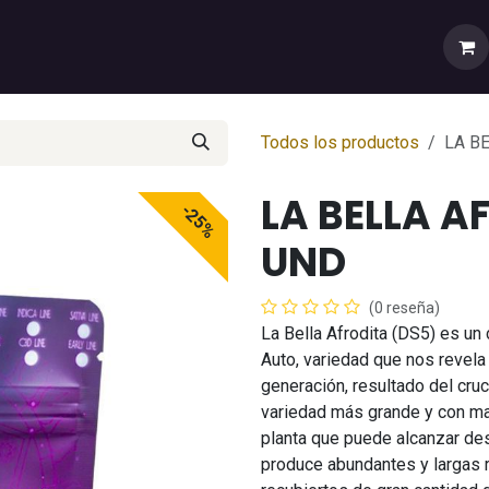
rtas
💼Cuenta Mayorista
🚚Envíos y Despachos
Sobr
Todos los productos
LA B
LA BELLA A
-25%
UND
(0 reseña)
La Bella Afrodita (DS5) es un
Auto, variedad que nos revela
generación, resultado del cru
variedad más grande y con ma
planta que puede alcanzar de
produce abundantes y largas