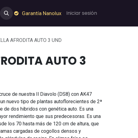
e Nosotros
Empleos
Garantía de Nanolux
Iniciar sesión
Garantía Nanolux
ELLA AFRODITA AUTO 3 UND
FRODITA AUTO 3
 cruce de nuestra Il Diavolo (DS8) con AK47
 un nuevo tipo de plantas autoflorecientes de 2ª
ce de dos hibridos con genética auto. Es una
yor rendimiento que sus predecesoras. Es una
sde los 70 hasta más de 120 cm de altura, que
 ramas cargadas de cogollos densos y