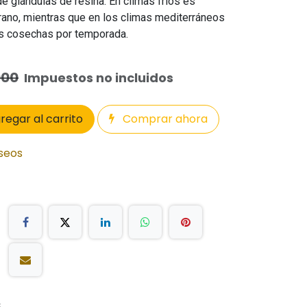
e glándulas de resina. En climas fríos es
erano, mientras que en los climas mediterráneos
es cosechas por temporada.
000
Impuestos no incluidos
regar al carrito
Comprar ahora
eseos