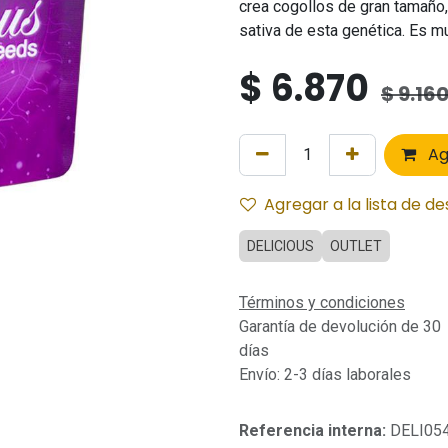
crea cogollos de gran tamaño
sativa de esta genética. Es mu
$
6.870
$
9.16
Ag
Agregar a la lista de d
DELICIOUS
OUTLET
Términos y condiciones
Garantía de devolución de 30
días
Envío: 2-3 días laborales
Referencia interna:
DELI05