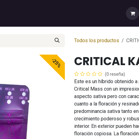
rtas
💼Cuenta Mayorista
🚚Envíos y Despachos
Sobr
Todos los productos
CRIT
CRITICAL K
-25%
(0 reseña)
Este es un híbrido obtenido a 
Critical Mass con un impresio
aspecto sativa pero con carac
cuanto a la floración y resinad
predominancia sativa tanto en
crecimiento poderoso y robus
interior. En exterior pueden h
floración copiosa. La floraci