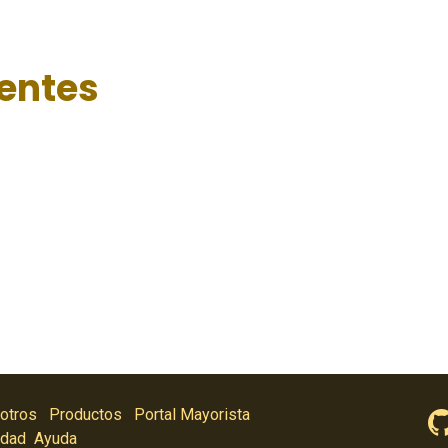
ientes
otros
Productos
Portal Mayorista
idad
Ayuda