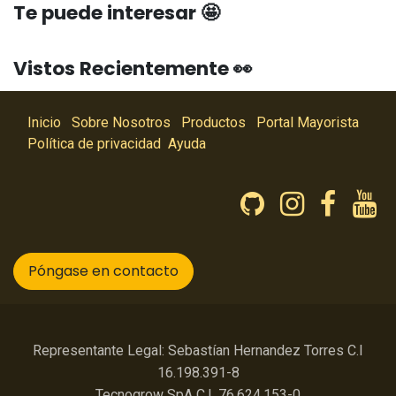
Te puede interesar 🤩
Vistos Recientemente 👀
Inicio
Sobre Nosotros
Productos
Portal Mayorista
Política de privacidad
Ayuda
Póngase en contacto
Representante Legal: Sebastían Hernandez Torres C.I
16.198.391-8
Tecnogrow SpA C.I. 76.624.153-0