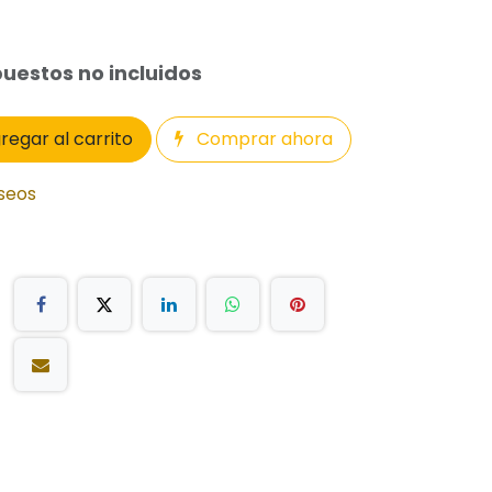
uestos no incluidos
regar al carrito
Comprar ahora
eseos