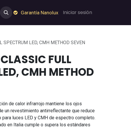
e Nosotros
Empleos
Garantía de Nanolux
Iniciar sesión
Garantía Nanolux
LL SPECTRUM LED, CMH METHOD SEVEN
 CLASSIC FULL
LED, CMH METHOD
ión de calor infrarrojo mantiene los ojos
 un revestimiento antirreflectante que reduce
o para luces LED y CMH de espectro completo.
do en Italia cumple o supera los estándares