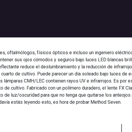
, oftalmólogos, físicos ópticos e incluso un ingeniero eléctrico,
antener sus ojos cómodos y seguros bajo luces LED blancas bri
eflectante reduce el deslumbramiento y la reducción de infrarroj
l cuarto de cultivo. Puede parecer un día soleado bajo luces de 
as lámparas CMH/LEC contienen rayos UV e infrarrojos. Es por eso
to de cultivo. Fabricado con un polímero duradero, el lente FX Cl
ecto de luz/oscuridad para que no tenga que quitarse los anteoj
odavía estás leyendo esto, es hora de probar Method Seven.