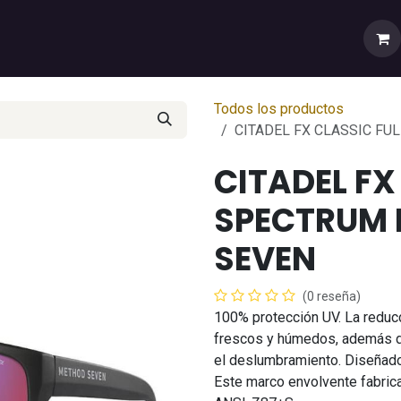
rtas
💼Cuenta Mayorista
🚚Envíos y Despachos
Sobr
Todos los productos
CITADEL FX CLASSIC FU
CITADEL FX
SPECTRUM 
SEVEN
(0 reseña)
100% protección UV. La reducc
frescos y húmedos, además de
el deslumbramiento. Diseñad
Este marco envolvente fabrica