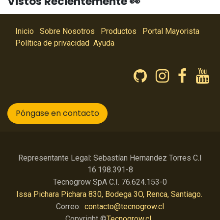
Vistos Recientemente 👀
Inicio
Sobre Nosotros
Productos
Portal Mayorista
Política de privacidad
Ayuda
Póngase en contacto
Representante Legal: Sebastían Hernandez Torres C.I
16.198.391-8
Tecnogrow SpA C.I. 76.624.153-0
Issa Pichara Pichara 830, Bodega 3O, Renca, Santiago.
Correo:
contacto@tecnogrow.cl
Copyright ©
Tecnogrow.cl