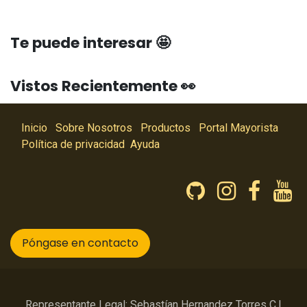
Te puede interesar 🤩
Vistos Recientemente 👀
Inicio
Sobre Nosotros
Productos
Portal Mayorista
Política de privacidad
Ayuda
Póngase en contacto
Representante Legal: Sebastían Hernandez Torres C.I