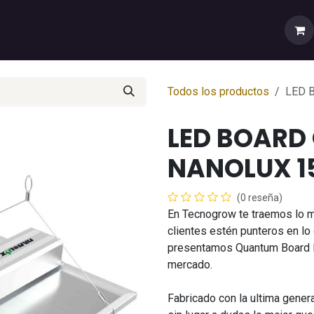
rtas
💼Cuenta Mayorista
🚚Envíos y Despachos
Sobr
Todos los productos
LED 
LED BOARD
NANOLUX 
(0 reseña)
En Tecnogrow te traemos lo 
clientes estén punteros en lo 
presentamos Quantum Board LE
mercado.
Fabricado con la ultima gener