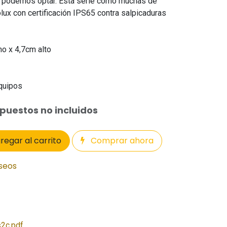
ue podemos optar. Esta serie como muchas de
olux con certificación IPS65 contra salpicaduras
ho x 4,7cm alto
equipos
puestos no incluidos
regar al carrito
Comprar ahora
eseos
2c.pdf