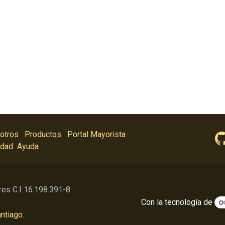
otros
Productos
Portal Mayorista
idad
Ayuda
res C.I 16.198.391-8
Con la tecnología de
ntiago.