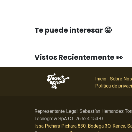
Te puede interesar 🤩
Vistos Recientemente 👀
Inicio
Sobre Nos
Política de privac
Representante Legal: Sebastían Hernandez Tor
Tecnogrow SpA C.I. 76.624.153-0
Issa Pichara Pichara 830, Bodega 3O, Renca, Sa