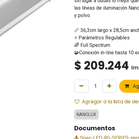
sin lugar a dudas lo mejor q
las líneas de iluminación Nan
y polvo.
📏 36,3cm largo x 28,5cm anc
⚡ Parámetros Regulables
🌈 Full Spectrum
🧩Conexión in-line hasta 10 
$
209.244
Im
Ag
Agregar a la lista de d
NANOLUX
Documentos
Spec-LED-RG-SERIES-snis