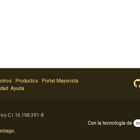
otros
Productos
Portal Mayorista
idad
Ayuda
res C.I 16.198.391-8
Con la tecnología de
ntiago.