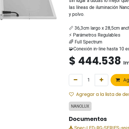
sin lugar a dudas lo mejor q
las líneas de iluminación Nan
y polvo.
📏 36,3cm largo x 28,5cm anc
⚡ Parámetros Regulables
🌈 Full Spectrum
🧩Conexión in-line hasta 10 
$
444.538
Im
Ag
Agregar a la lista de d
NANOLUX
Documentos
Spec-LED-RG-SERIES-snis