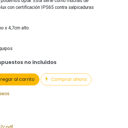
ue podemos optar. Esta serie como muchas de
olux con certificación IPS65 contra salpicaduras
ho x 4,7cm alto
equipos
puestos no incluidos
regar al carrito
Comprar ahora
eseos
2c.pdf