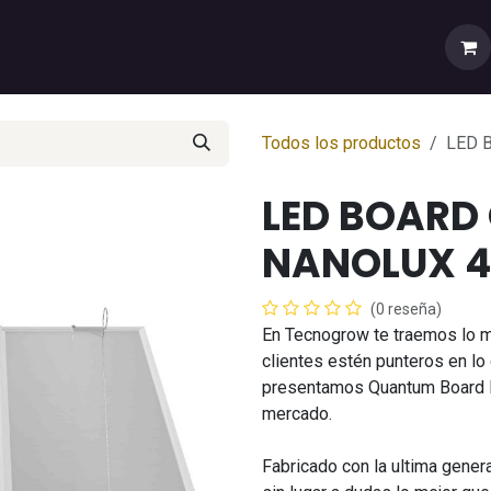
rtas
💼Cuenta Mayorista
🚚Envíos y Despachos
Sobr
Todos los productos
LED 
LED BOARD
NANOLUX 
(0 reseña)
En Tecnogrow te traemos lo 
clientes estén punteros en lo 
presentamos Quantum Board LE
mercado.
Fabricado con la ultima gener