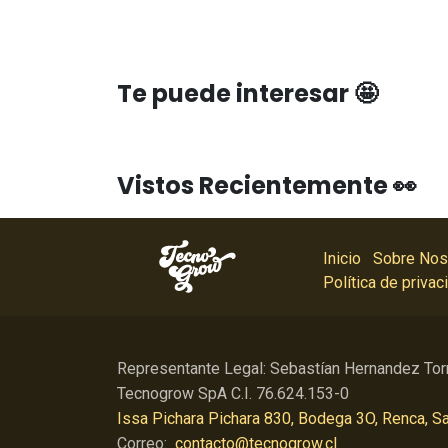
Te puede interesar 🤩
Vistos Recientemente 👀
Inicio
Sobre Nos
Política de privac
Representante Legal: Sebastían Hernandez Tor
Tecnogrow SpA C.I. 76.624.153-0
Issa Pichara Pichara 830, Bodega 3O, Renca, Sa
Correo:
contacto@tecnogrow.cl