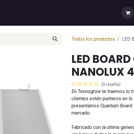
rtas
💼Cuenta Mayorista
🚚Envíos y Despachos
Sobr
Todos los productos
LED 
LED BOARD
NANOLUX 
(0 reseña)
En Tecnogrow te traemos lo 
clientes estén punteros en lo 
presentamos Quantum Board LE
mercado.
Fabricado con la ultima gener