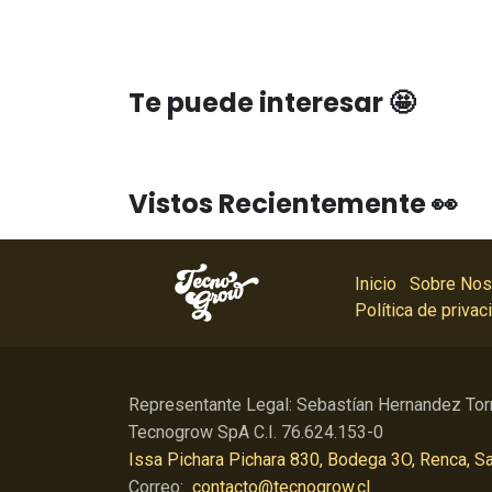
Te puede interesar 🤩
Vistos Recientemente 👀
Inicio
Sobre Nos
Política de privac
Representante Legal: Sebastían Hernandez Tor
Tecnogrow SpA C.I. 76.624.153-0
Issa Pichara Pichara 830, Bodega 3O, Renca, Sa
Correo:
contacto@tecnogrow.cl