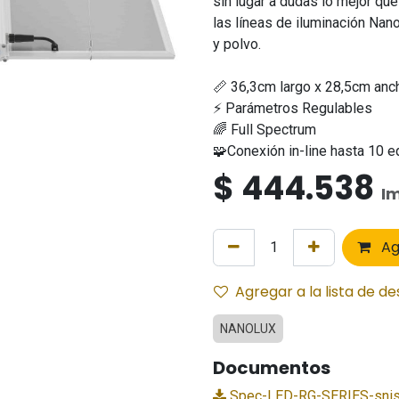
sin lugar a dudas lo mejor q
las líneas de iluminación Nan
y polvo.
📏 36,3cm largo x 28,5cm anc
⚡ Parámetros Regulables
🌈 Full Spectrum
🧩Conexión in-line hasta 10 
$
444.538
Im
Ag
Agregar a la lista de d
NANOLUX
Documentos
Spec-LED-RG-SERIES-snis