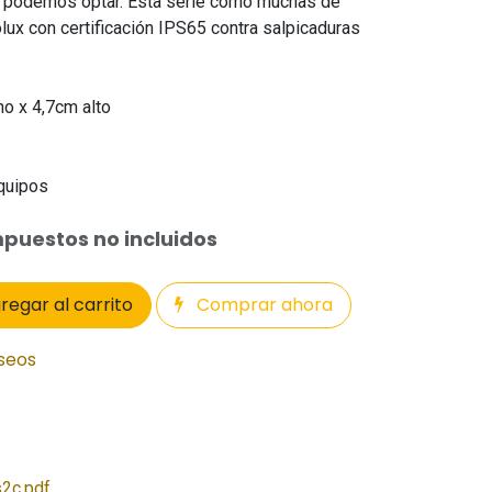
ue podemos optar. Esta serie como muchas de
olux con certificación IPS65 contra salpicaduras
ho x 4,7cm alto
equipos
puestos no incluidos
regar al carrito
Comprar ahora
eseos
2c.pdf