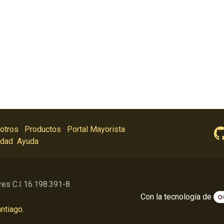
otros
Productos
Portal Mayorista
idad
Ayuda
res C.I 16.198.391-8
Con la tecnología de
ntiago.