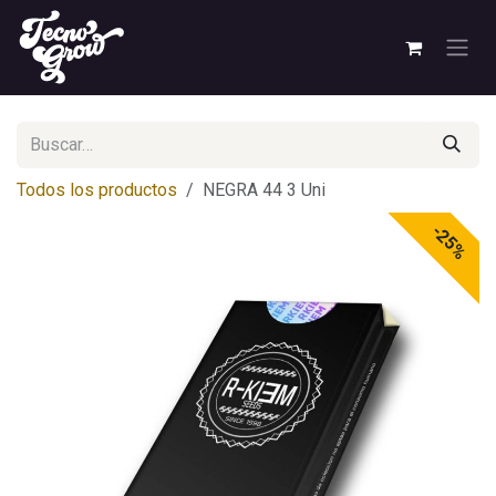
Ir al contenido
Todos los productos
NEGRA 44 3 Uni
-25%