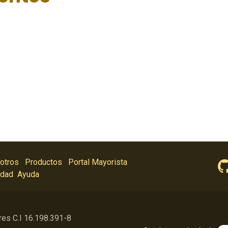
otros
Productos
Portal Mayorista
idad
Ayuda
res C.I 16.198.391-8