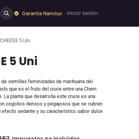
e Nosotros
Empleos
Garantía de Nanolux
Iniciar sesión
Garantía Nanolux
CHEESE 5 Uni
 5 Uni
 de semillas feminizadas de marihuana del
ds que es el fruto del cruce entre una Chem
La planta que desarrolla este cruce es una
 con cogollos densos y pegajosos que se cubren
 efecto sedante y su característico sabor dulce
857
Impuestos no incluidos