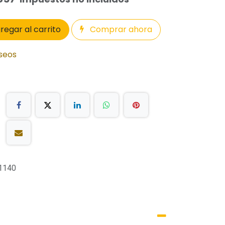
regar al carrito
Comprar ahora
eseos
1140