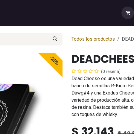
rtas
💼Cuenta Mayorista
🚚Envíos y Despachos
Sobr
Todos los productos
DEAD
DEADCHEESE
-25%
(0 reseña)
Dead Cheese es una variedad
banco de semillas R-Kiem See
Dawg#4 y una Exodus Cheese. 
variedad de producción alta,
de resina. Destaca también su
con toques de whisky.
$
32.143
$
42.