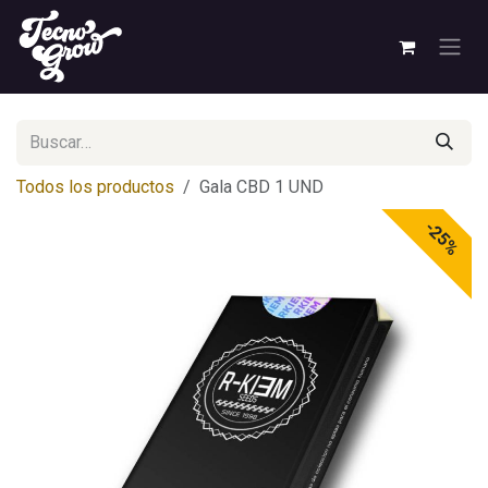
Ir al contenido
Todos los productos
Gala CBD 1 UND
-25%