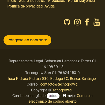
Inicio
Sobre Nosotros
Productos
Portal Mayorista
Política de privacidad
Ayuda
Póngase en contacto
Representante Legal: Sebastían Hernandez Torres C.I
16.198.391-8
Tecnogrow SpA C.I. 76.624.153-0
Issa Pichara Pichara 830, Bodega 3O, Renca, Santiago.
Correo:
contacto@tecnogrow.cl
Copyright ©
Tecnogrow.cl
Con la tecnología de
- El mejor
Comercio
electrónico de código abierto