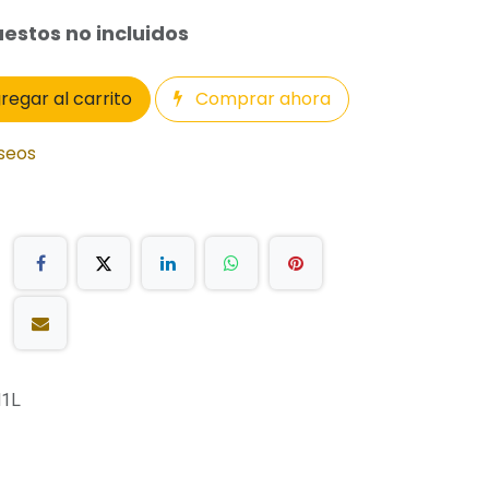
estos no incluidos
regar al carrito
Comprar ahora
eseos
1L