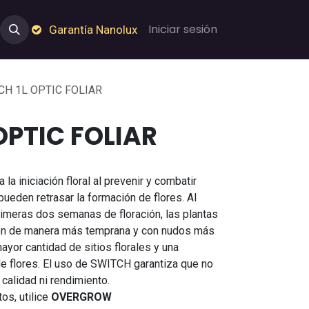
e Nosotros
Empleos
Garantía de Nanolux
Iniciar sesión
Garantía Nanolux
CH 1L OPTIC FOLIAR
OPTIC FOLIAR
 la iniciación floral al prevenir y combatir
ueden retrasar la formación de flores. Al
rimeras dos semanas de floración, las plantas
ción de manera más temprana y con nudos más
or cantidad de sitios florales y una
e flores. El uso de SWITCH garantiza que no
calidad ni rendimiento.
os, utilice
OVERGROW