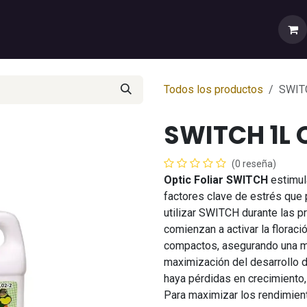
rtas
💼Cuenta Mayorista
🚚Envíos y Despachos
Sobr
Todos los productos
SWIT
SWITCH 1L 
(0 reseña)
Optic Foliar SWITCH
estimula
factores clave de estrés que p
utilizar SWITCH durante las p
comienzan a activar la flora
compactos, asegurando una may
maximización del desarrollo d
haya pérdidas en crecimiento, 
Para maximizar los rendimient